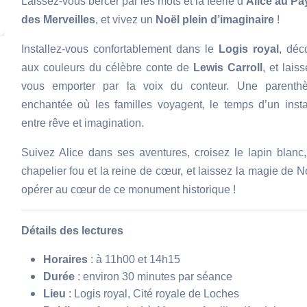
Laissez-vous bercer par les mots et la féerie d’
Alice au Pa
des Merveilles
, et vivez un
Noël plein d’imaginaire
!
Installez-vous confortablement dans le
Logis royal
, déc
aux couleurs du célèbre conte de
Lewis Carroll
, et laiss
vous emporter par la voix du conteur. Une parenth
enchantée où les familles voyagent, le temps d’un insta
entre rêve et imagination.
Suivez Alice dans ses aventures, croisez le lapin blanc,
chapelier fou et la reine de cœur, et laissez la magie de N
opérer au cœur de ce monument historique !
Détails des lectures
Horaires
: à 11h00 et 14h15
Durée
: environ 30 minutes par séance
Lieu
: Logis royal, Cité royale de Loches