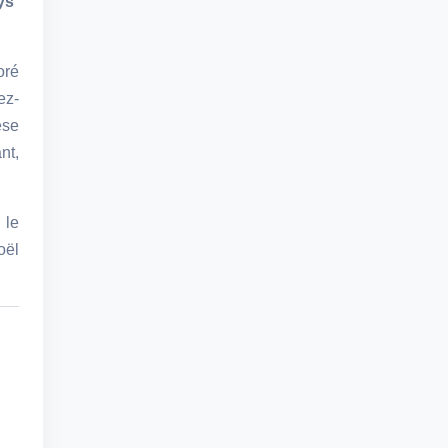
ys
oré
ez-
èse
nt,
 le
oël