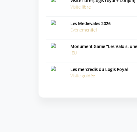
Visite libre (Logis royal + Donjon)
Visite libre
Les Médiévales 2026
Evénementiel
Monument Game "Les Valois, une 
JEU
Les mercredis du Logis Royal
Visite guidée